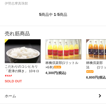
伊勢志摩真珠館
5
1
5
商品中
-
商品
売れ筋商品
林檎倶楽部(1リットル
林檎倶楽部 
こだわりのコシヒカリ
×6本)
法 (1リッ
「君津の輝き」 10キロ
4,300円(税込)
6,800円(税込
SOLD OUT
ホーム