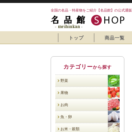
全国の名品・特産物をご紹介【名品館】の公式通販
トップ
商品一覧
カテゴリー
から探す
野菜
果物
お肉
魚・卵
お米・穀類