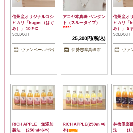
信州産オリジナルコシ
アコヤ本真珠 ペンダン
信州産オ
ヒカリ「hugmi（はぐ
ト（スルータイプ）
ヒカリ「h
み）」 10キロ
み）」 5
SOLDOUT
SOLDOUT
25,300円(税込)
ヴァンベール平出
伊勢志摩真珠館
ヴァ
RICH APPLE 無添加
RICH APPLE(250ml×6
林檎倶楽
製法 (250ml×6本)
本)
法 (1リ