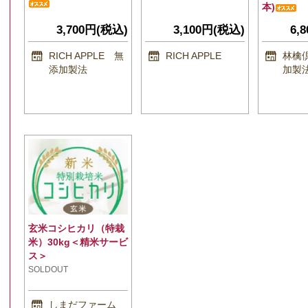
本)
3,700円(税込)
3,100円(税込)
6,
RICH APPLE 無
RICH APPLE
林檎
添加製法
加製
玄米コシヒカリ（特栽
米）30kg＜精米サービ
ス＞
SOLDOUT
しまだファーム