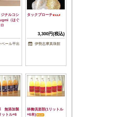
リジナルコシ
タックブローチ
ugmi（はぐ
キロ
3,300円(税込)
ンベール平出
伊勢志摩真珠館
部 無添加製
林檎倶楽部(1リットル
ットル×6
×6本)