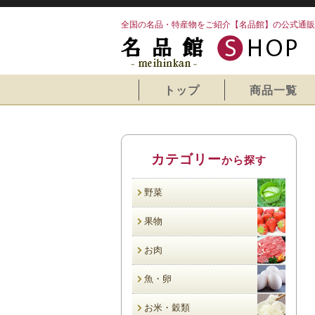
全国の名品・特産物をご紹介【名品館】の公式通販
トップ
商品一覧
カテゴリー
から探す
野菜
果物
お肉
魚・卵
お米・穀類