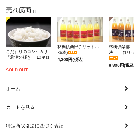
売れ筋商品
林檎倶楽部(1リットル
林檎倶楽部 
こだわりのコシヒカリ
×6本)
法 (1リッ
「君津の輝き」 10キロ
4,300円(税込)
6,800円(税込
SOLD OUT
ホーム
カートを見る
特定商取引法に基づく表記