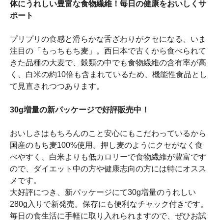
体にうれしい豊富な食物繊維！毎日の健康をおいしくサ
ポート
プリプリの食感と滑らかな舌ざわりがクセになる、いま
注目の「もっちもち麦」。西日本で古くから食べられて
きた品種の大麦で、穀類の中でも食物繊維の含有率が高
く、白米の約10倍も含まれているため、機能性食品とし
て見直されつつあります。
30g増量の新パッケージで好評販売中！
おいしさはもちろんのこと安心にもこだわっているから
国産のもち麦100%使用。押し麦のようにクセがなく食
べやすく、白米よりも低カロリーで食物繊維が豊富です
ので、ダイエット中の方や健康志向の方には特にオスス
メです。
大好評につき、新パッケージにて30g増量のうれしい
280g入りで新発売。保存にも便利なチャック付きです。
毎日の食生活に手軽に取り入れられますので、ぜひお試