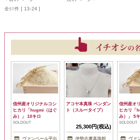
全
件 [ 13-24 ]
57
信州産オリジナルコシ
アコヤ本真珠 ペンダン
信州産オ
ヒカリ「hugmi（はぐ
ト（スルータイプ）
ヒカリ「h
み）」 10キロ
み）」 5
SOLDOUT
SOLDOUT
25,300円(税込)
ヴァンベール平出
伊勢志摩真珠館
ヴァ