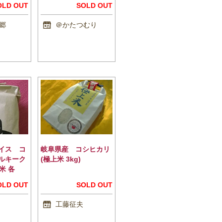
OLD OUT
SOLD OUT
郷
＠かたつむり
イス コ
岐阜県産 コシヒカリ
ルキーク
(極上米 3kg)
米 各
OLD OUT
SOLD OUT
工藤征夫