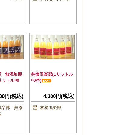
部 無添加製
林檎倶楽部(1リットル
ットル×6
×6本)
800円(税込)
4,300円(税込)
倶楽部 無添
林檎倶楽部
法