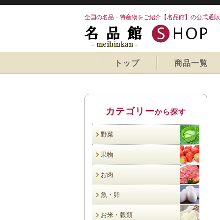
全国の名品・特産物をご紹介【名品館】の公式通販
トップ
商品一覧
カテゴリー
から探す
野菜
果物
お肉
魚・卵
お米・穀類