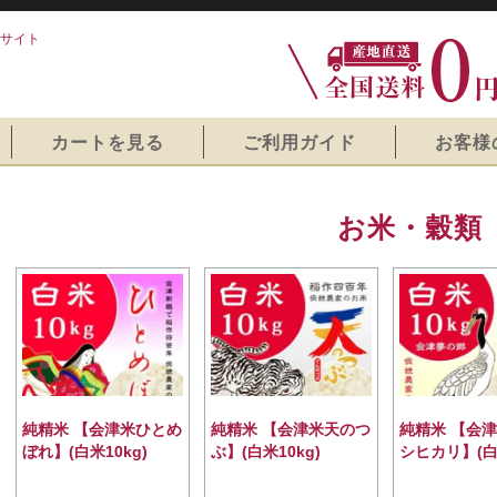
サイト
カートを見る
ご利用ガイド
お客様
お米・穀類
純精米 【会津米ひとめ
純精米 【会津米天のつ
純精米 【会
ぼれ】(白米10kg)
ぶ】(白米10kg)
シヒカリ】(白米