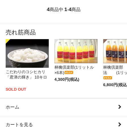
4
1
4
商品中
-
商品
売れ筋商品
林檎倶楽部(1リットル
林檎倶楽部 
こだわりのコシヒカリ
×6本)
法 (1リッ
「君津の輝き」 10キロ
4,300円(税込)
6,800円(税込
SOLD OUT
ホーム
カートを見る